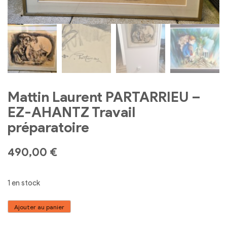
Mattin Laurent PARTARRIEU –
EZ-AHANTZ Travail
préparatoire
490,00
€
1 en stock
quantité
Ajouter au panier
de