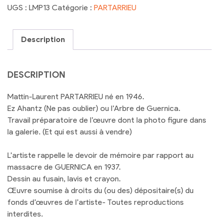
Mattin
UGS :
LMP13
Catégorie :
PARTARRIEU
Laurent
PARTARRIEU
-
Description
EZ-
AHANTZ
Travail
DESCRIPTION
préparatoire
Mattin-Laurent PARTARRIEU né en 1946.
Ez Ahantz (Ne pas oublier) ou l’Arbre de Guernica.
Travail préparatoire de l’œuvre dont la photo figure dans
la galerie. (Et qui est aussi à vendre)
L’artiste rappelle le devoir de mémoire par rapport au
massacre de GUERNICA en 1937.
Dessin au fusain, lavis et crayon.
Œuvre soumise à droits du (ou des) dépositaire(s) du
fonds d’œuvres de l’artiste- Toutes reproductions
interdites.