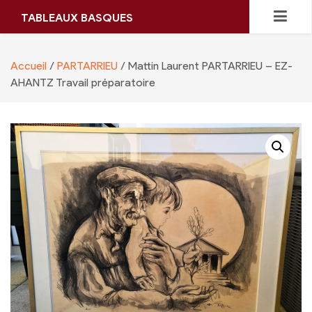
Skip
TABLEAUX BASQUES
to
content
Accueil
/
PARTARRIEU
/ Mattin Laurent PARTARRIEU – EZ-
AHANTZ Travail préparatoire