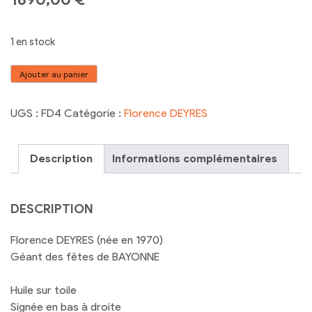
1 en stock
quantité
Ajouter au panier
de
Florence
UGS :
FD4
Catégorie :
Florence DEYRES
DEYRES
Géant
des
Description
Informations complémentaires
fêtes
de
BAYONNE
DESCRIPTION
Florence DEYRES (née en 1970)
Géant des fêtes de BAYONNE
Huile sur toile
Signée en bas à droite