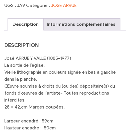
José
UGS :
JA9
Catégorie :
JOSE ARRUE
ARRUE
Y
VALLE
Description
Informations complémentaires
-
La
sortie
DESCRIPTION
de
l'église
José ARRUE Y VALLE (1885-1977)
La sortie de l’église.
Vieille lithographie en couleurs signée en bas à gauche
dans la planche.
Œuvre soumise à droits du (ou des) dépositaire(s) du
fonds d’œuvres de l’artiste- Toutes reproductions
interdites.
28 x 42,cm Marges coupées.
Largeur encadré : 59cm
Hauteur encadré : 50cm