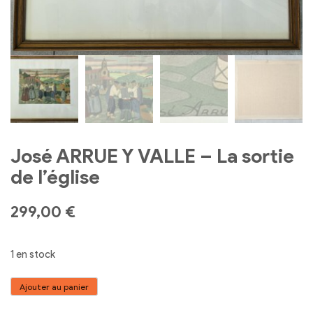
José ARRUE Y VALLE – La sortie
de l’église
299,00
€
1 en stock
quantité
Ajouter au panier
de