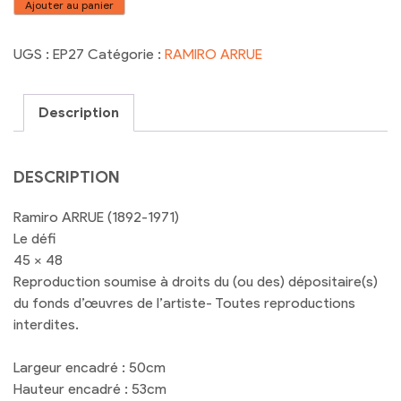
quantité
Ajouter au panier
de
RAMIRO
UGS :
EP27
Catégorie :
RAMIRO ARRUE
ARRUE
Le
défi
Description
DESCRIPTION
Ramiro ARRUE (1892-1971)
Le défi
45 x 48
Reproduction soumise à droits du (ou des) dépositaire(s)
du fonds d’œuvres de l’artiste- Toutes reproductions
interdites.
Largeur encadré : 50cm
Hauteur encadré : 53cm